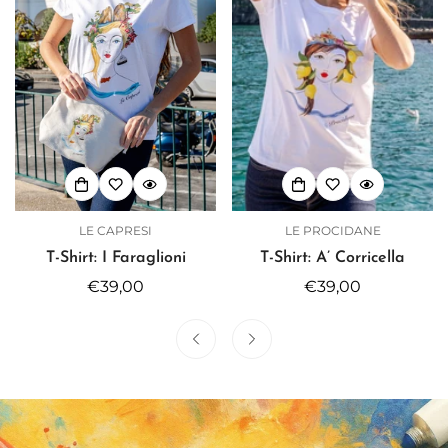
LE CAPRESI
LE PROCIDANE
T-Shirt: I Faraglioni
T-Shirt: A’ Corricella
Prezzo
€39,00
Prezzo
€39,00
regolare
regolare
Confirm your age