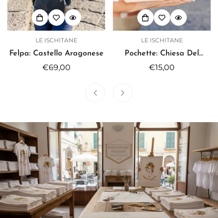
LE ISCHITANE
LE ISCHITANE
Felpa: Castello Aragonese
Pochette: Chiesa Del
Soccorso
Prezzo
€69,00
Prezzo
€15,00
regolare
regolare