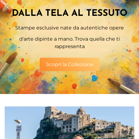
Are you 18 years old or older?
DALLA TELA AL TESSUTO
No, I'm not
Yes, I am
Stampe esclusive nate da autentiche opere
d'arte dipinte a mano. Trova quella che ti
rappresenta
Scopri la Collezione