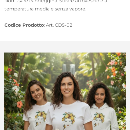
Non usare candeggina. Stirare al rovescio e a
temperatura media e senza vapore.
Codice Prodotto
: Art. CDS-02
Confirm your age
Are you 18 years old or older?
No, I'm not
Yes, I am