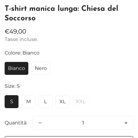
T-shirt manica lunga: Chiesa del
Soccorso
Prezzo
€49,00
regolare
Tasse incluse.
Colore:
Bianco
Bianco
Nero
Size:
S
S
M
L
XL
XXL
Quantità